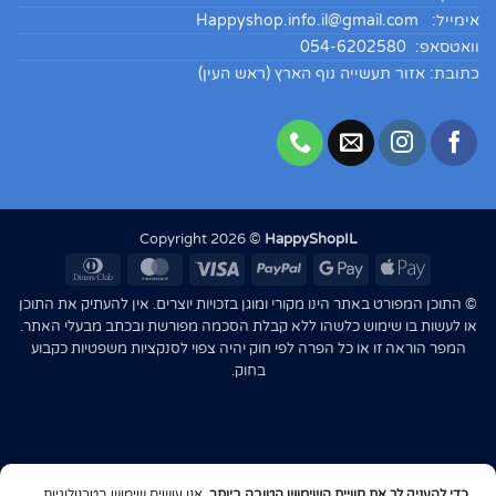
אימייל:
Happyshop.info.il@gmail.com
וואטסאפ: 054-6202580
כתובת: אזור תעשייה נוף הארץ (ראש העין)
Copyright 2026 ©
HappyShopIL
Dinners
MasterCard
Visa
PayPal
Google
Apple
Club
Pay
Pay
© התוכן המפורט באתר הינו מקורי ומוגן בזכויות יוצרים. אין להעתיק את התוכן
או לעשות בו שימוש כלשהו ללא קבלת הסכמה מפורשת ובכתב מבעלי האתר.
המפר הוראה זו או כל הפרה לפי חוק יהיה צפוי לסנקציות משפטיות כקבוע
בחוק.
כדי להעניק לך את חוויית השימוש הטובה ביותר
, אנו עושים שימוש בטכנולוגיות