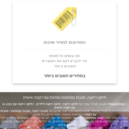
התחייבות למחיר ואיכות
אנו עושים כל מאמץ
כדי להביא לכם את המוצרים
הטובים ביותר
במחירים הטובים ביותר
חלוקי רחצה, מגבות ממותגות ומתנות עם רקמה אישית
ב־
HappyShop
תמצאו מבחר עשיר של
חלוקי רחצה
,
חלוקי רחצה לילדים
, ו־
חלוקי רחצה עם כובע או
עם רקמה אישית
בסטנדרט איכות גבוה במיוחד. אנחנו מתמחים בייצור ושיווק של
מגבות רחצה
,
מגבות ממותגות
ו־
מגבות
עם רקמה
בהתאמה אישית – לכל אירוע, גיל וסגנון.
השירות שלנו כולל
רקמה ממוחשבת מדויקת
, התאמה לפי שם, לוגו או הקדשה, ומשלוחים מהירים לכל
הארץ. תוכלו להזמין מתנה עם נגיעה אישית – מושלם לחגים, ימי הולדת, גני ילדים, מקוואות, מלונאות,
חתונות ועוד.
החוויה באתר נוחה, האריזות יוקרתיות, והשירות – מכל הלב.