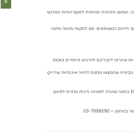
ה, ישמשו תזכורת יומיומית לטקס החינה המרגש
שך חייהם המשותפים. סט למקווה מהווה מתנה
ות שיגרמו ליקיריכם להרגיש מיוחדים באמת.
ם מבטיח שתמצאו מתנות לחינה איכותיות שידייקו
אנו מציעים מגוון רחב של מוצרי טקסטיל איכותיים וייחודים המתאימים כמתנות מרהיבות לחינה כמו מגבות איכותיות מ- 100% כותנה טהורה לספיגה ורכות מרבית לפינוק
– 03-7699290.