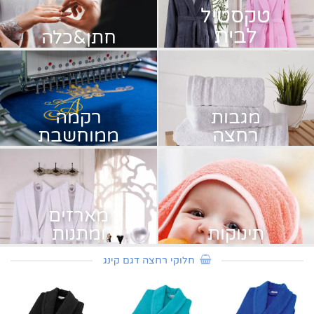
טקסטיל
לבית
חתן&כלה
מגבות
רקמה
רחצה
ממוחשבת
מארזים
תינוקות
ומתנות
חלוקי רחצה דגם קינג