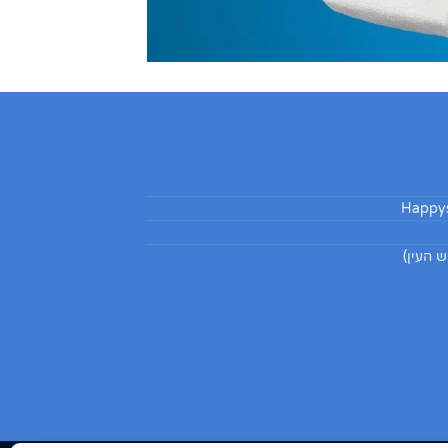
Happys
 העין)