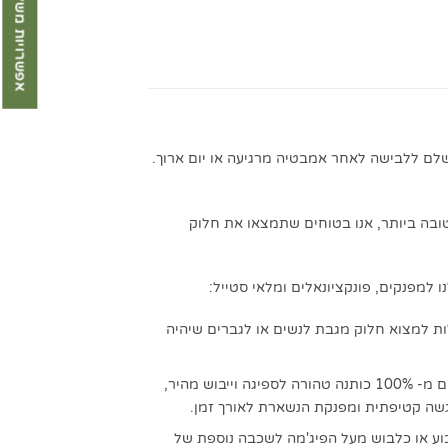
אפשרויות משלוח
שלם ללבישה לאחר אמבטיה מרגיעה או יום ארוך.
טובה ביותר, אנו בטוחים שתמצאו את חלוק
 למפנקים, פונקציונאלים ומלאי סטייל:
לות למצוא חלוק מגבת לנשים או לגברים שיהיה
בדים איכותיים- כל דגם עשוי מסוג אחר של בד למשל חלוקי וופל, חלוקי קטיפה, חלוקי פיקה ועוד. חלוקי המגבות שלנו, עשויים מ- 100% כותנה טהורה לספיגה וייבוש מהיר,
וע או כלבוש מעל הפיג'מה לשכבה נוספת של