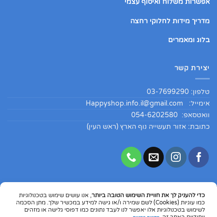
אפשרות משלוח ואיסוף עצמי
מדריך מידות לחלוקי רחצה
בלוג ומאמרים
יצירת קשר
טלפון: 03-7699290
אימייל:
Happyshop.info.il@gmail.com
וואטסאפ: 054-6202580
כתובת: אזור תעשייה נוף הארץ (ראש העין)
כדי להעניק לך את חוויית השימוש הטובה ביותר
, אנו עושים שימוש בטכנולוגיות
Copyright 2026 ©
HappyShopIL
כמו עוגיות (Cookies) לשם שמירה ו/או גישה למידע במכשיר שלך. מתן הסכמה
לשימוש בטכנולוגיות אלו יאפשר לנו לעבד נתונים כמו דפוסי גלישה או מזהים
Dinners
MasterCard
Visa
PayPal
Google
Apple