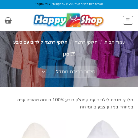
Ski
משלוח חינם בקנייה מעל 200 ₪ אספקה עד
-7 ימי עסקים*
t
conten
עמוד הבית
/
חלוקי רחצה
/
חלוקי רחצה לילדים עם כובע
סנן
חלוקי מגבת לילדים עם קפוצ'ון כובע 100% כונתה טהורה עבה
במיוחד במגוון צבעים ומידות