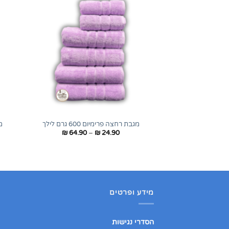
+
מגבת רחצה פרימיום 600 גרם לילך
מג
טווח
₪
64.90
–
₪
24.90
מחירים:
עד
מידע ופרטים
הסדרי נגישות