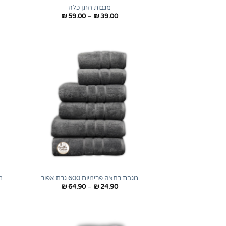
מגבות חתן כלה
טווח
₪
59.00
–
₪
39.00
מחירים:
עד
+
מגבת רחצה פרימיום 600 גרם אפור
מג
טווח
₪
64.90
–
₪
24.90
מחירים:
עד