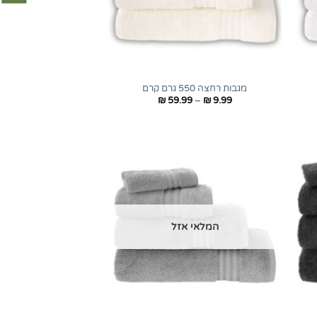
+
+
מגבות רחצה 550 גרם קרם
טווח
₪
59.99
–
₪
9.99
מחירים:
עד
המלאי אזל
+
+