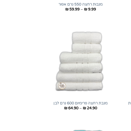
מגבות רחצה 550 גרם אפור
טווח
₪
59.99
–
₪
9.99
מחירים:
עד
+
+
מגבת רחצה פרימיום 600 גרם לבן
טווח
₪
64.90
–
₪
24.90
מחירים:
עד