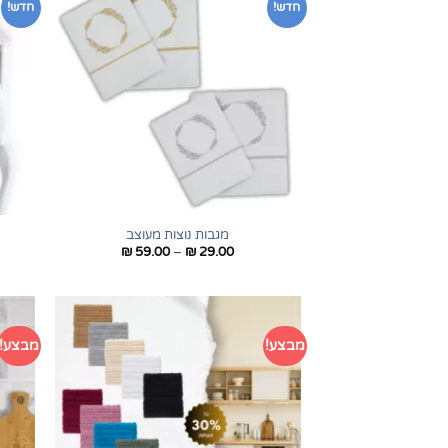
חדש!
חדש!
+
מגבות נוצות מעוצב
טווח
₪
59.00
–
₪
29.00
מחירים:
עד
מבצע!
מבצע!