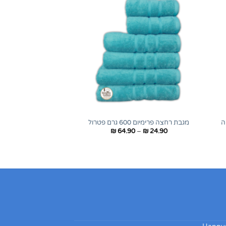
+
+
מגבת רחצה פרימיום 600 גרם פטרול
טווח
₪
64.90
–
₪
24.90
מחירים:
עד