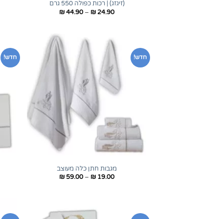
(זיגזג) | רכות כפולה 550 גרם
טווח
₪
44.90
–
₪
24.90
מחירים:
עד
חדש!
חדש!
+
מגבות חתן כלה מעוצב
טווח
₪
59.00
–
₪
19.00
מחירים:
עד