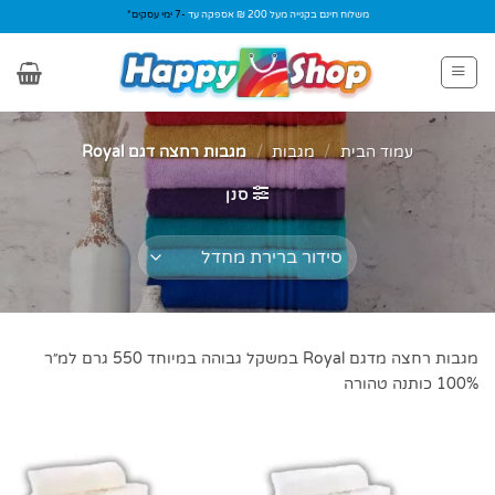
Ski
משלוח חינם בקנייה מעל 200 ₪ אספקה עד
-7 ימי עסקים*
t
conten
עמוד הבית
/
מגבות
/
מגבות רחצה דגם Royal
סנן
מגבות רחצה מדגם Royal במשקל גבוהה במיוחד 550 גרם למ״ר
100% כותנה טהורה