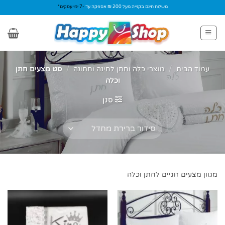
Ski
משלוח חינם בקנייה מעל 200 ₪ אספקה עד
-7 ימי עסקים*
t
conten
עמוד הבית
/
מוצרי כלה וחתן לחינה וחתונה
/
סט מצעים חתן
וכלה
סנן
מגוון מצעים זוגיים לחתן וכלה