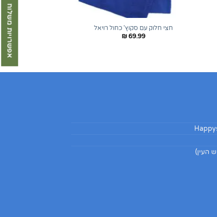
אפשרויות משלוח
+
+
חצי חלוק עם סקוץ' כחול רויאל
₪
69.99
Happys
 העין)