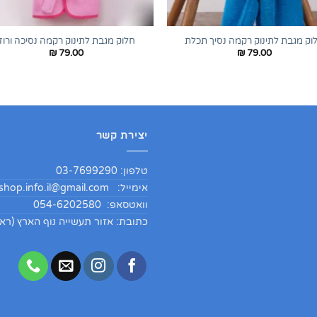
+
וק מגבת לתינוק רקמה נסיך תכלת
חלוק מגבת לתינוק רקמה נסיכה ורוד
₪
79.00
₪
79.00
יצירת קשר
טלפון: 03-7699290
אימייל:
hop.info.il@gmail.com
וואטסאפ: 054-6202580
כתובת: אזור תעשייה נוף הארץ (ראש