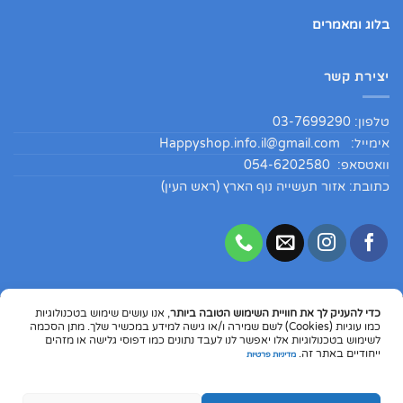
בלוג ומאמרים
יצירת קשר
טלפון: 03-7699290
אימייל:
Happyshop.info.il@gmail.com
וואטסאפ: 054-6202580
כתובת: אזור תעשייה נוף הארץ (ראש העין)
כדי להעניק לך את חוויית השימוש הטובה ביותר
, אנו עושים שימוש בטכנולוגיות
Copyright 2026 ©
HappyShopIL
כמו עוגיות (Cookies) לשם שמירה ו/או גישה למידע במכשיר שלך. מתן הסכמה
לשימוש בטכנולוגיות אלו יאפשר לנו לעבד נתונים כמו דפוסי גלישה או מזהים
Dinners
MasterCard
Visa
PayPal
Google
Apple
ייחודיים באתר זה.
מדיניות פרטיות
Club
Pay
Pay
© התוכן המפורט באתר הינו מקורי ומוגן בזכויות יוצרים. אין להעתיק את התוכן
או לעשות בו שימוש כלשהו ללא קבלת הסכמה מפורשת ובכתב מבעלי האתר.