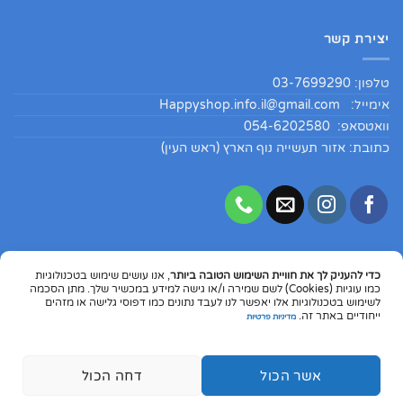
יצירת קשר
טלפון: 03-7699290
אימייל:
Happyshop.info.il@gmail.com
וואטסאפ: 054-6202580
כתובת: אזור תעשייה נוף הארץ (ראש העין)
כדי להעניק לך את חוויית השימוש הטובה ביותר
, אנו עושים שימוש בטכנולוגיות
Copyright 2026 ©
HappyShopIL
כמו עוגיות (Cookies) לשם שמירה ו/או גישה למידע במכשיר שלך. מתן הסכמה
לשימוש בטכנולוגיות אלו יאפשר לנו לעבד נתונים כמו דפוסי גלישה או מזהים
Dinners
MasterCard
Visa
PayPal
Google
Apple
ייחודיים באתר זה.
מדיניות פרטיות
Club
Pay
Pay
© התוכן המפורט באתר הינו מקורי ומוגן בזכויות יוצרים. אין להעתיק את התוכן
או לעשות בו שימוש כלשהו ללא קבלת הסכמה מפורשת ובכתב מבעלי האתר.
המפר הוראה זו או כל הפרה לפי חוק יהיה צפוי לסנקציות משפטיות כקבוע
אשר הכול
דחה הכול
בחוק.