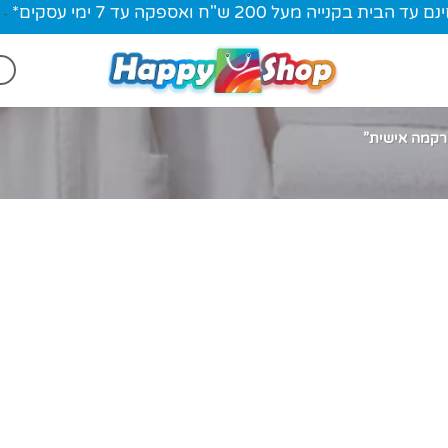
ית בקנייה מעל 200 ש"ח ואספקה עד 7 ימי עסקים*
-
רקמה אישית”