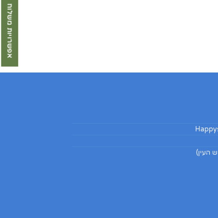
אפשרויות משלוח
Happys
 העין)