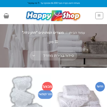
Ski
משלוח חינם בקנייה מעל 200 ₪ אספקה עד
-7 ימי עסקים*
t
conten
עמוד הבית
/
מוצרים המתויגים “חתן כלה”
סנן
מבצע!
חדש!
חזר למלאי!