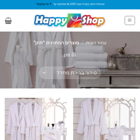
Ski
משלוח חינם בקנייה מעל 200 ₪ אספקה עד
-7 ימי עסקים*
t
conten
עמוד הבית
/
מוצרים המתויגים “חתן”
סנן