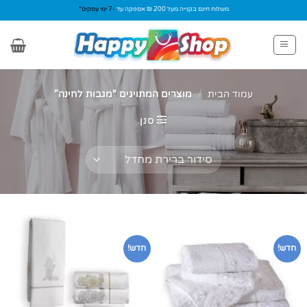
Ski
משלוח חינם בקנייה מעל 200 ₪ אספקה עד
-7 ימי עסקים*
t
conten
עמוד הבית
/
מוצרים המתויגים “מגבות לחינה”
סנן
חדש!
חדש!