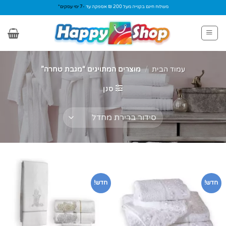
Ski
משלוח חינם בקנייה מעל 200 ₪ אספקה עד
-7 ימי עסקים*
t
conten
עמוד הבית
/
מוצרים המתויגים “מגבת טחרה”
סנן
חדש!
חדש!