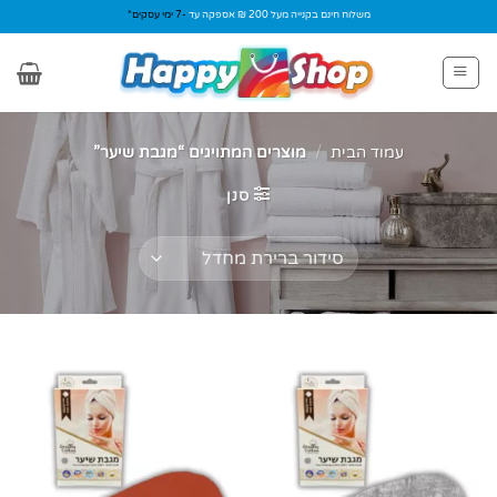
Ski
משלוח חינם בקנייה מעל 200 ₪ אספקה עד
-7 ימי עסקים*
t
conten
עמוד הבית
/
מוצרים המתויגים “מגבת שיער”
סנן