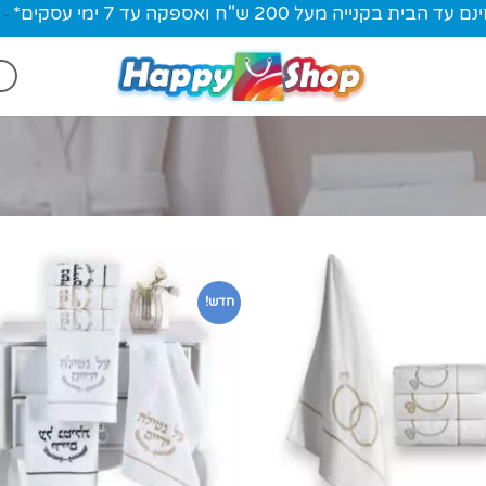
ית בקנייה מעל 200 ש"ח ואספקה עד 7 ימי עסקים*
-
חדש!