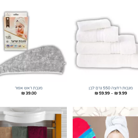
+
מגבות רחצה 550 גרם לבן
מגבת ראש אפור
טווח
₪
39.00
₪
59.99
–
₪
9.99
מחירים:
עד