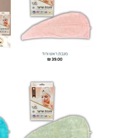
+
מגבת ראש ורוד
₪
39.00