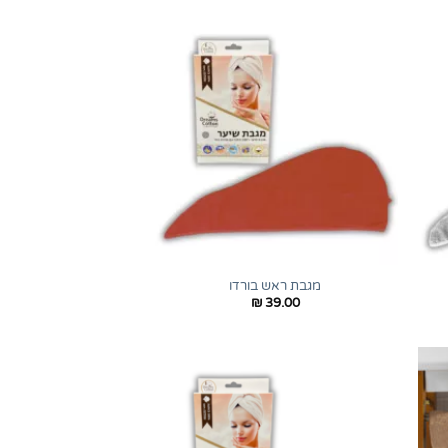
+
+
מגבת ראש בורדו
₪
39.00