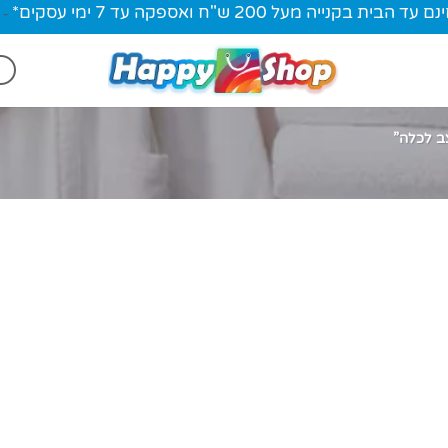
ית בקנייה מעל 200 ש"ח ואספקה עד 7 ימי עסקים*
-
ב לכלה”