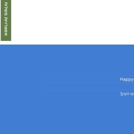
אפשרויות משלוח
Happys
 העין)