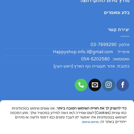
מדריך מידות לחלוקי רחצה
בלוג ומאמרים
יצירת קשר
טלפון: 03-7699290
אימייל:
Happyshop.info.il@gmail.com
וואטסאפ: 054-6202580
כתובת: אזור תעשייה נוף הארץ (ראש העין)
כדי להעניק לך את חוויית השימוש הטובה ביותר
, אנו עושים שימוש בטכנולוגיות
Copyright 2026 ©
HappyShopIL
כמו עוגיות (Cookies) לשם שמירה ו/או גישה למידע במכשיר שלך. מתן הסכמה
לשימוש בטכנולוגיות אלו יאפשר לנו לעבד נתונים כמו דפוסי גלישה או מזהים
Dinners
MasterCard
Visa
PayPal
Google
Apple
ייחודיים באתר זה.
מדיניות פרטיות
Club
Pay
Pay
© התוכן המפורט באתר הינו מקורי ומוגן בזכויות יוצרים. אין להעתיק את התוכן