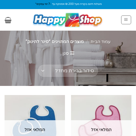
Ski
משלוח חינם בקנייה מעל 200 ₪ אספקה עד
-7 ימי עסקים*
t
conten
עמוד הבית
/
מוצרים המתויגים “סינר לתינוק”
סנן
המלאי אזל
המלאי אזל