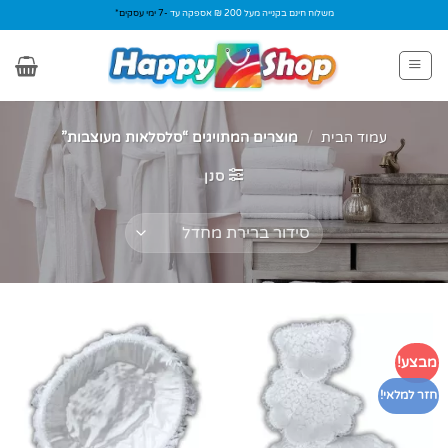
Ski
משלוח חינם בקנייה מעל 200 ₪ אספקה עד
-7 ימי עסקים*
t
conten
עמוד הבית
/
מוצרים המתויגים “סלסלאות מעוצבות”
סנן
מבצע!
חזר למלאי!