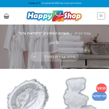
Ski
משלוח חינם בקנייה מעל 200 ₪ אספקה עד
-7 ימי עסקים*
t
conten
עמוד הבית
/
מוצרים המתויגים “סלסלאות צדף”
סנן
מבצע!
חזר למלאי!