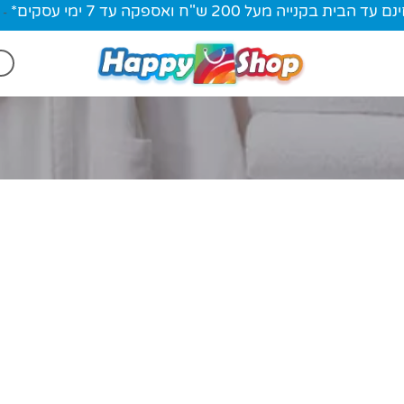
ית בקנייה מעל 200 ש"ח ואספקה עד 7 ימי עסקים*
-