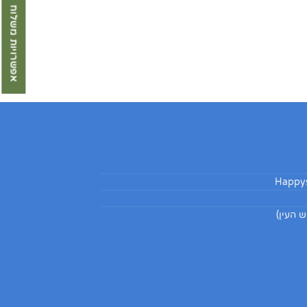
אפשרויות משלוח
Happys
 העין)