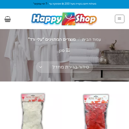
Ski
משלוח חינם בקנייה מעל 200 ₪ אספקה עד
-7 ימי עסקים*
t
conten
עמוד הבית
/
מוצרים המתויגים “עלי ורד”
סנן