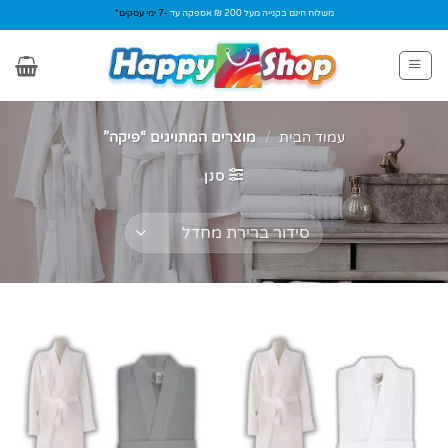
Ski
משלוח חינם בקנייה מעל 200 ₪ אספקה עד
-7 ימי עסקים*
t
conten
עמוד הבית
/
מוצרים המתויגים “פיקה”
סנן