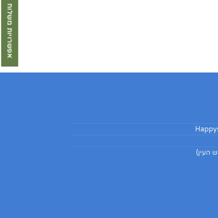
אפשרויות משלוח
Happys
 העין)