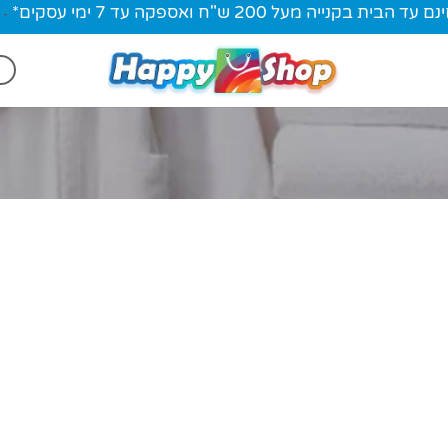
ית בקנייה מעל 200 ש"ח ואספקה עד 7 ימי עסקים*
-