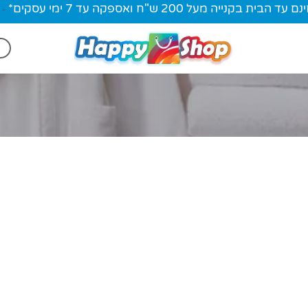
ית בקנייה מעל 200 ש"ח ואספקה עד 7 ימי עסקים*
-