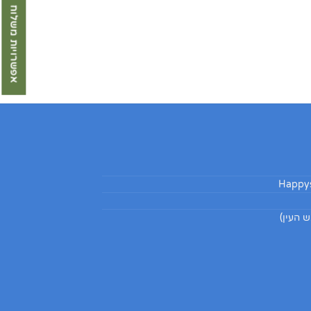
אפשרויות משלוח
Happys
 העין)