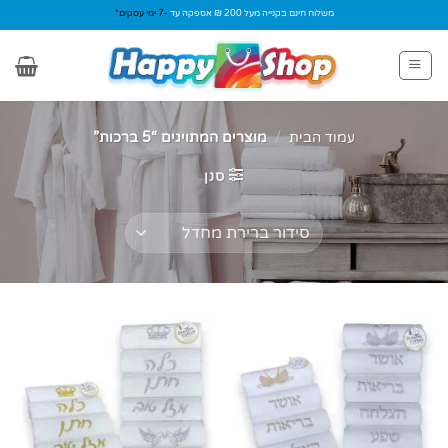
Ski
משלוח חינם בקנייה מעל 200 ₪ אספקה עד
-7 ימי עסקים*
t
conten
עמוד הבית
/
מוצרים המתויגים “5 ברכות”
סנן