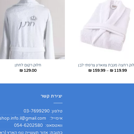
+
וק רחצה מגבת צווארון צרפתי לבן
חלוק רקום לחתן
טווח
₪
129.00
₪
159.99
–
₪
119.99
מחירים:
עד
יצירת קשר
טלפון: 03-7699290
אימייל:
hop.info.il@gmail.com
וואטסאפ: 054-6202580
כתובת: אזור תעשייה נוף הארץ (ראש