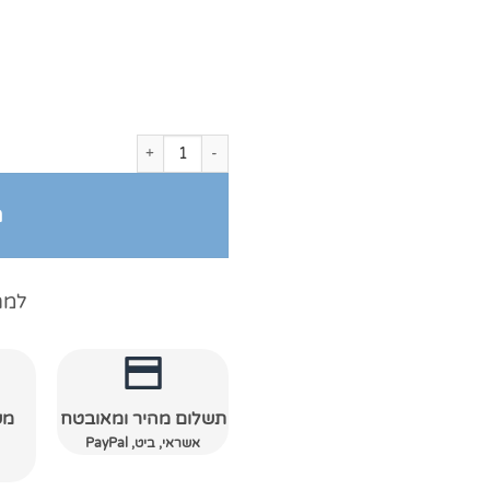
כמות של חלוקי מגבת לילדים עם כובע כח
ה
למה
תשלום מהיר ומאובטח
מש
אשראי, ביט, PayPal