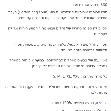
330 גרם למטר ריבוע בד,
סיבי הכותנה איכותיים בטכנולוגיית רינג (Cotton ring spun) בעלת
הסיבים הארוכים יותר המעניקה לבד רקות והרגשה קטיפתית
וגם יכולת ספיגה מהריה של נוזלים ויבוש מהיר המונע ריחות וגדילת
בקטריות
תפירת החלוקים הוא כפול, כלומר נעשה שימוש במכונות תפירה
חדישות לתפירה חזקה במיוחד
מגוון ענק של צבעים מיוחדים לבחירתכם, צביעה איכותית במיוחד
למראה צבעים חי יותר ושמירת הצבעים לאורך זמן
כל מידה שתרצו : S, M, L, XL, XXL
מידות גדולות ומפנקות במיוחד, שרוולים רחבים, היקף גדול, ואורך עד
מתחת לברך
חלוק רחצה
קטיפתי 100% כותנה
חלק חיצוני קטיפתי ויוקרתי