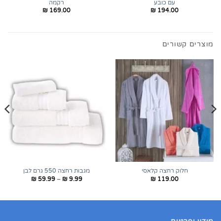
עם כובע
רקמה
₪
169.00
₪
194.00
מוצרים קשורים
חלוק רחצה קלאסי
מגבות רחצה 550 גרם לבן
טווח
₪
59.99
–
₪
9.99
₪
119.00
מחירים:
עד