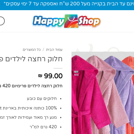
ית בקנייה מעל 200 ש"ח ואספקה עד 7 ימי עסקים*
-
עמוד הבית
/
כל המוצרים
חלוק רחצה לילדים פ
99.00
₪
חלוק רחצה לילדים פרימיום 420 גרם למטר
חלוקים עם כובע
100% כותנה איכותית באריגת Low Twist
מגע רך מאוד ועמידות לאורך זמן
420 גרם למ”ר