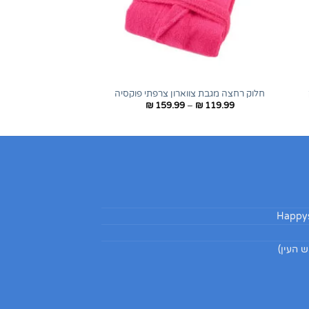
+
+
חלוק רחצה מגבת צווארון צרפתי פוקסיה
טווח
₪
159.99
–
₪
119.99
ם:
מחירים:
עד
Happys
 העין)