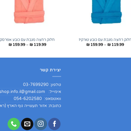
+
לוק רחצה מגבת עם כובע טורקיז
חלוק רחצה מגבת עם כובע אפרסק
טווח
טווח
₪
159.99
–
₪
119.99
₪
159.99
–
₪
119.99
מחירים:
מחירי
עד
עד
יצירת קשר
טלפון: 03-7699290
אימייל:
hop.info.il@gmail.com
וואטסאפ: 054-6202580
כתובת: אזור תעשייה נוף הארץ (ראש