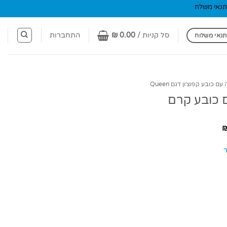
תנאי משלח
סל קניות /
0.00
₪
התחברות
תנאי משלוח
ם כובע קפוצ׳ון דגם Queen
 כובע קרם
טווח
מחירים:
עד