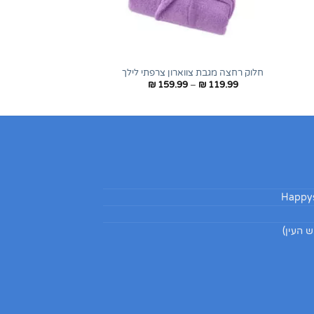
+
+
חלוק רחצה מגבת צווארון צרפתי לילך
טווח
₪
159.99
–
₪
119.99
ם:
מחירים:
עד
Happys
 העין)