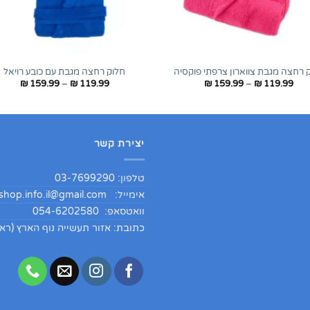
+
 רחצה מגבת צווארון צרפתי פוקסיה
חלוק רחצה מגבת עם כובע רויאל
טווח
טווח
₪
159.99
–
₪
119.99
₪
159.99
–
₪
119.99
מחירים:
מחירי
עד
עד
יצירת קשר
טלפון: 03-7699290
אימייל:
hop.info.il@gmail.com
וואטסאפ: 054-6202580
כתובת: אזור תעשייה נוף הארץ (ראש