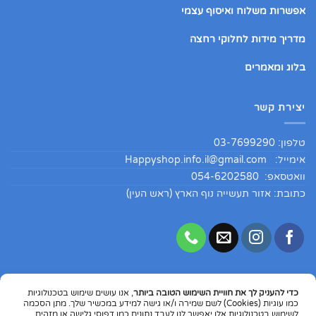
אפשרות משלוח ואיסוף עצמי
מדריך מידות לחלוקי רחצה
בלוג ומאמרים
יצירת קשר
טלפון: 03-7699290
אימייל:
Happyshop.info.il@gmail.com
וואטסאפ: 054-6202580
כתובת: אזור תעשייה נוף הארץ (ראש העין)
כדי להעניק לך את חוויית השימוש הטובה ביותר
, אנו עושים שימוש בטכנולוגיות
Copyright 2026 ©
HappyShopIL
כמו עוגיות (Cookies) לשם שמירה ו/או גישה למידע במכשיר שלך. מתן הסכמה
לשימוש בטכנולוגיות אלו יאפשר לנו לעבד נתונים כמו דפוסי גלישה או מזהים