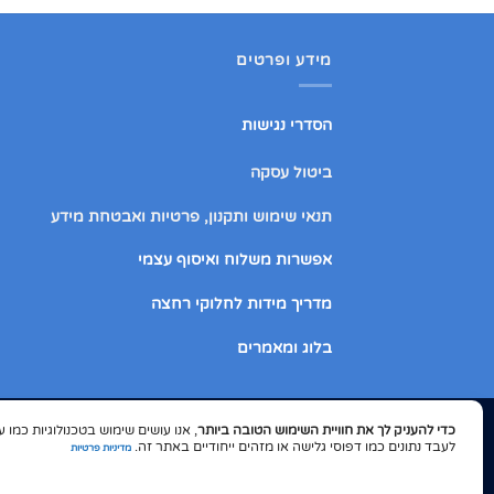
₪ 109.00.
₪ 129.00.
מידע ופרטים
הסדרי נגישות
ביטול עסקה
תנאי שימוש ותקנון, פרטיות ואבטחת מידע
אפשרות משלוח ואיסוף עצמי
מדריך מידות לחלוקי רחצה
בלוג ומאמרים
כדי להעניק לך את חוויית השימוש הטובה ביותר
ShopIL
לעבד נתונים כמו דפוסי גלישה או מזהים ייחודיים באתר זה.
מדיניות פרטיות
© התוכן המפורט באתר הינו מקורי ומוגן בזכויות יוצ