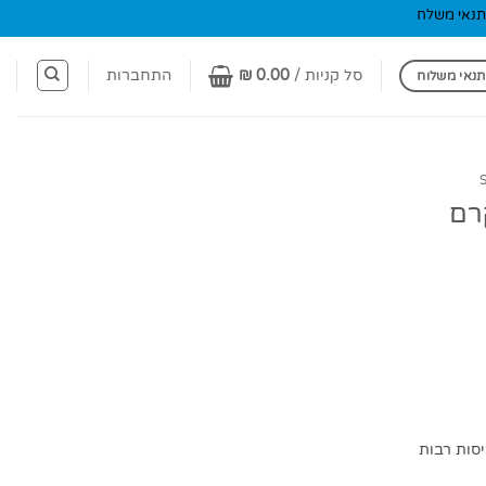
תנאי משלח
סל קניות /
0.00
₪
התחברות
תנאי משלוח
רם
סות רבות