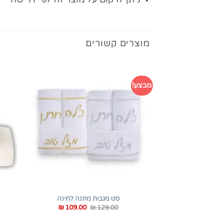
מוצרים קשורים
מבצע!
+
סט מגבות מתנה לחינה
המחיר
המחיר
₪
109.00
₪
129.00
המקורי
הנוכחי
היה:
הוא: