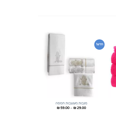
חדש!
+
+
מגבות מעוצבות חמסה
טווח
₪
59.00
–
₪
29.00
מחירים: