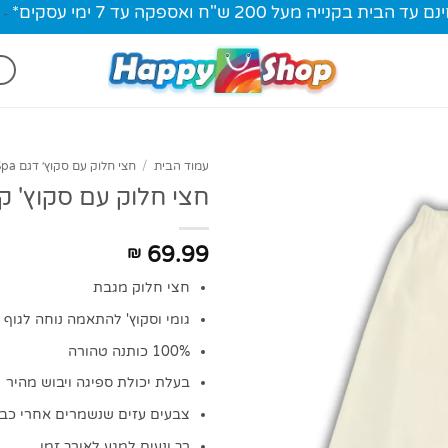
ית בקנייה מעל 200 ש"ח ואספקה עד 7 ימי עסקים*
-
עמוד הבית
/
חצי חלוק עם סקוץ׳ דגם Spa
חצי חלוק עם סקוץ' ק
69.99
₪
חצי חלוק מגבת
גומי וסקוץ' להתאמה נוחה לגוף
100% כותנה טהורה
בעלת יכולת ספיגה ויבוש מהיר
צבעים עזים שנשמרים אחרי כבי
רך ונעים למגע לאורך זמן