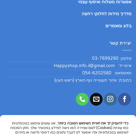
אפשרות משלוח ואיסוף עצמי
מדריך מידות לחלוקי רחצה
בלוג ומאמרים
יצירת קשר
טלפון: 03-7699290
אימייל:
Happyshop.info.il@gmail.com
וואטסאפ: 054-6202580
כתובת: אזור תעשייה נוף הארץ (ראש העין)
כדי להעניק לך את חוויית השימוש הטובה ביותר
, אנו עושים שימוש בטכנולוגיות
Copyright 2026 ©
HappyShopIL
כמו עוגיות (Cookies) לשם שמירה ו/או גישה למידע במכשיר שלך. מתן הסכמה
לשימוש בטכנולוגיות אלו יאפשר לנו לעבד נתונים כמו דפוסי גלישה או מזהים
Dinners
MasterCard
Visa
PayPal
Google
Apple