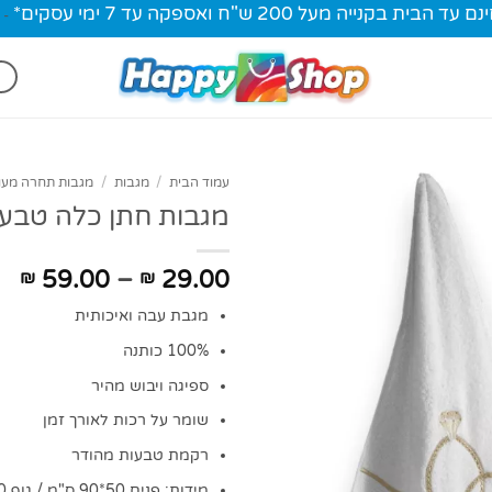
ית בקנייה מעל 200 ש"ח ואספקה עד 7 ימי עסקים*
-
עמוד הבית
/
מגבות
/
מגבות תחרה מעו
מגבות חתן כלה טבע
טו
59.00
–
29.00
₪
₪
מח
מגבת עבה ואיכותית
עד
100% כותנה
ספיגה ויבוש מהיר
שומר על רכות לאורך זמן
רקמת טבעות מהודר
מידות: פנים 50*90 ס"מ / גוף 130*70 ס"מ