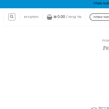
תנאי משלח
סל קניות /
0.00
₪
התחברות
תנאי משלוח
צבות
ות
וח
ירים: