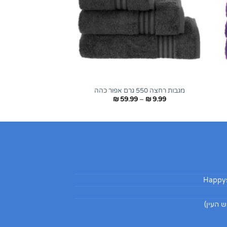
+
+
מגבות רחצה 550 גרם אפור כהה
טווח
₪
59.99
–
₪
9.99
מחירים:
עד
Happys
 העין)