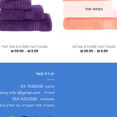
המלאי אזל
+
מגבות רחצה 550 גרם אפרסק
מגבות רחצה 550 גרם סגול חציל
טווח
טווח
₪
59.99
–
₪
9.99
₪
59.99
–
₪
9.99
מחירים:
מחירים:
עד
עד
יצירת קשר
טלפון: 03-7699290
אימייל:
hop.info.il@gmail.com
וואטסאפ: 054-6202580
כתובת: אזור תעשייה נוף הארץ (ראש