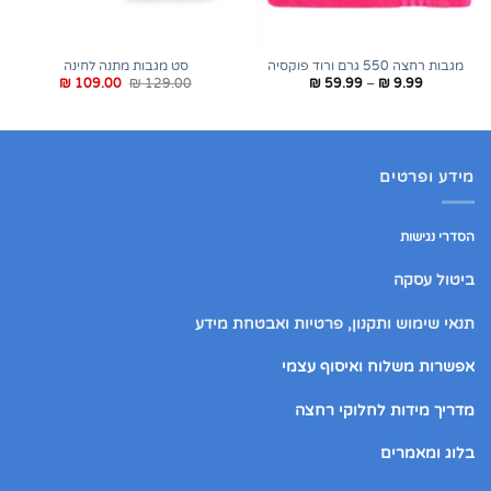
מגבות רחצה 550 גרם ורוד פוקסיה
סט מגבות מתנה לחינה
טווח
המחיר
המחיר
₪
109.00
₪
129.00
₪
59.99
–
₪
9.99
מחירים:
המקורי
הנוכחי
היה:
הוא:
עד
₪ 129.00.
₪ 109.00.
מידע ופרטים
הסדרי נגישות
ביטול עסקה
תנאי שימוש ותקנון, פרטיות ואבטחת מידע
אפשרות משלוח ואיסוף עצמי
מדריך מידות לחלוקי רחצה
בלוג ומאמרים