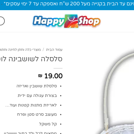
ית בקנייה מעל 200 ש"ח ואספקה עד 7 ימי עסקים*
-
עמוד הבית
/
מוצרי כלה וחתן לחינה וחתונ
סלסלה לשושבינה לוט
19.00
₪
סלסלת שושבין ואריזה
בצורת עגולה עם ידית
לאריזת מתנות קטנות ועוד…
מעוצב סרט סטן ופרח
קל משקל
מתאים לכל ילד בתור שושבין