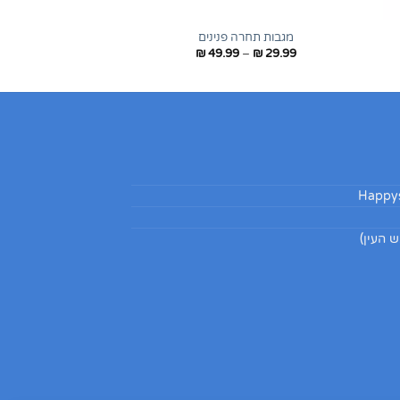
+
+
מגבות תחרה פנינים
טווח
₪
49.99
–
₪
29.99
מחירים:
עד
Happys
 העין)